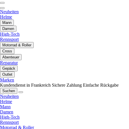
Neuheiten
Helme
Mann
Damen
High-Tech
Rennsport
Motorrad & Roller
Cross
Abenteuer
Reparatur
Gepäck
Outlet
Marken
Kundendienst in Frankreich
Sichere Zahlung
Einfache Rückgabe
Suchen
Neuheiten
Helme
Mann
Damen
High-Tech
Rennsport
Motorrad & Roller