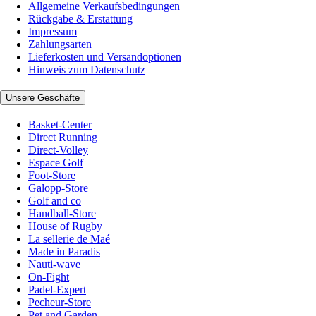
Allgemeine Verkaufsbedingungen
Rückgabe & Erstattung
Impressum
Zahlungsarten
Lieferkosten und Versandoptionen
Hinweis zum Datenschutz
Unsere Geschäfte
Basket-Center
Direct Running
Direct-Volley
Espace Golf
Foot-Store
Galopp-Store
Golf and co
Handball-Store
House of Rugby
La sellerie de Maé
Made in Paradis
Nauti-wave
On-Fight
Padel-Expert
Pecheur-Store
Pet and Garden