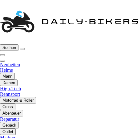
Suchen
Neuheiten
Helme
Mann
Damen
High-Tech
Rennsport
Motorrad & Roller
Cross
Abenteuer
Reparatur
Gepäck
Outlet
Marken