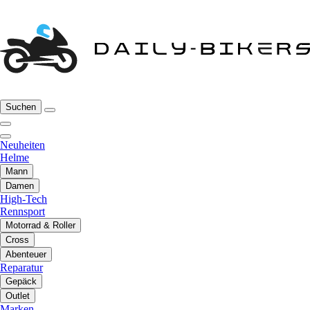
Suchen
Neuheiten
Helme
Mann
Damen
High-Tech
Rennsport
Motorrad & Roller
Cross
Abenteuer
Reparatur
Gepäck
Outlet
Marken