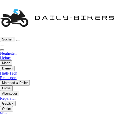
Suchen
Neuheiten
Helme
Mann
Damen
High-Tech
Rennsport
Motorrad & Roller
Cross
Abenteuer
Reparatur
Gepäck
Outlet
Marken