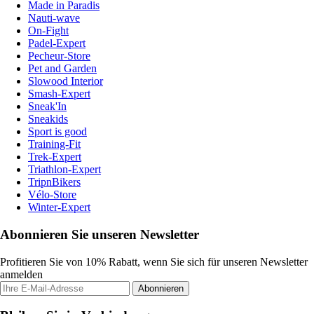
Made in Paradis
Nauti-wave
On-Fight
Padel-Expert
Pecheur-Store
Pet and Garden
Slowood Interior
Smash-Expert
Sneak'In
Sneakids
Sport is good
Training-Fit
Trek-Expert
Triathlon-Expert
TripnBikers
Vélo-Store
Winter-Expert
Abonnieren Sie unseren Newsletter
Profitieren Sie von 10% Rabatt, wenn Sie sich für unseren Newsletter
anmelden
Abonnieren