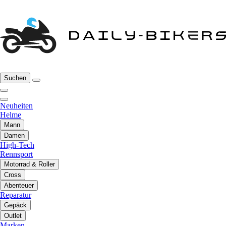
Suchen
Neuheiten
Helme
Mann
Damen
High-Tech
Rennsport
Motorrad & Roller
Cross
Abenteuer
Reparatur
Gepäck
Outlet
Marken