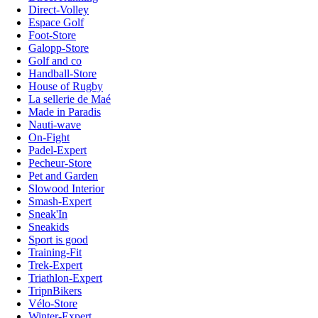
Direct-Volley
Espace Golf
Foot-Store
Galopp-Store
Golf and co
Handball-Store
House of Rugby
La sellerie de Maé
Made in Paradis
Nauti-wave
On-Fight
Padel-Expert
Pecheur-Store
Pet and Garden
Slowood Interior
Smash-Expert
Sneak'In
Sneakids
Sport is good
Training-Fit
Trek-Expert
Triathlon-Expert
TripnBikers
Vélo-Store
Winter-Expert