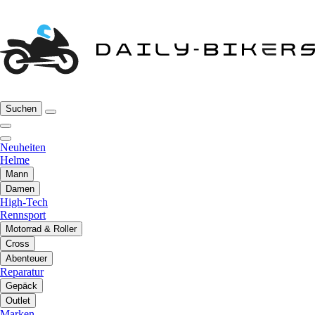
Suchen
Neuheiten
Helme
Mann
Damen
High-Tech
Rennsport
Motorrad & Roller
Cross
Abenteuer
Reparatur
Gepäck
Outlet
Marken