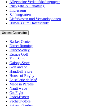
Allgemeine Verkaufsbedingungen
Rückgabe & Erstattung
Impressum
Zahlungsarten
Lieferkosten und Versandoptionen
Hinweis zum Datenschutz
Unsere Geschäfte
Basket-Center
Direct Running
Direct-Volley
Espace Golf
Foot-Store
Galopp-Store
Golf and co
Handball-Store
House of Rugby
La sellerie de Maé
Made in Paradis
Nauti-wave
On-Fight
Padel-Expert
Pecheur-Store
Pet and Garden