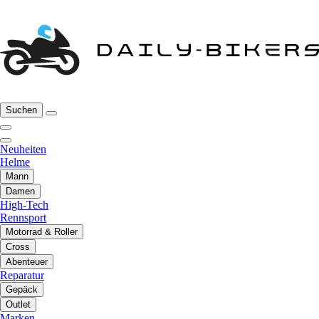
Suchen
Neuheiten
Helme
Mann
Damen
High-Tech
Rennsport
Motorrad & Roller
Cross
Abenteuer
Reparatur
Gepäck
Outlet
Marken