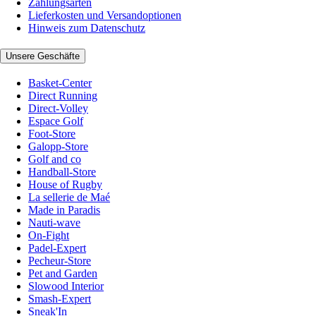
Zahlungsarten
Lieferkosten und Versandoptionen
Hinweis zum Datenschutz
Unsere Geschäfte
Basket-Center
Direct Running
Direct-Volley
Espace Golf
Foot-Store
Galopp-Store
Golf and co
Handball-Store
House of Rugby
La sellerie de Maé
Made in Paradis
Nauti-wave
On-Fight
Padel-Expert
Pecheur-Store
Pet and Garden
Slowood Interior
Smash-Expert
Sneak'In