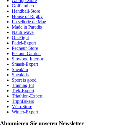
Galopp-Store
Golf and co
Handball-Store
House of Rugby
La sellerie de Maé
Made in Paradis
Nauti-wave
On-Fight
Padel-Expert
Pecheur-Store
Pet and Garden
Slowood Interior
Smash-Expert
Sneak'In
Sneakids
Sport is good
Training-Fit
Trek-Expert
Triathlon-Expert
TripnBikers
Vélo-Store
Winter-Expert
Abonnieren Sie unseren Newsletter