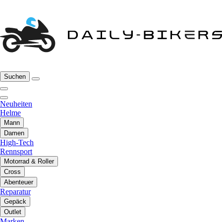
Suchen
Neuheiten
Helme
Mann
Damen
High-Tech
Rennsport
Motorrad & Roller
Cross
Abenteuer
Reparatur
Gepäck
Outlet
Marken