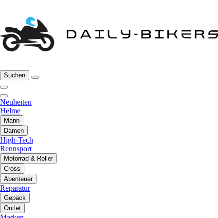
Suchen
Neuheiten
Helme
Mann
Damen
High-Tech
Rennsport
Motorrad & Roller
Cross
Abenteuer
Reparatur
Gepäck
Outlet
Marken