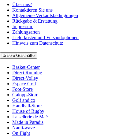
Über uns?
Kontaktieren Sie uns
Allgemeine Verkaufsbedingungen
Rückgabe & Erstattung
Impressum
Zahlungsarten
Lieferkosten und Versandoptionen
Hinweis zum Datenschutz
Unsere Geschäfte
Basket-Center
Direct Running
Direct-Volley
Espace Golf
Foot-Store
Galopp-Store
Golf and co
Handball-Store
House of Rugby
La sellerie de Maé
Made in Paradis
Nauti-wave
On-Fight