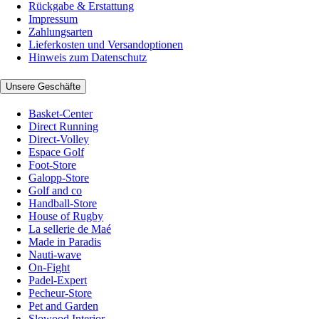
Rückgabe & Erstattung
Impressum
Zahlungsarten
Lieferkosten und Versandoptionen
Hinweis zum Datenschutz
Unsere Geschäfte
Basket-Center
Direct Running
Direct-Volley
Espace Golf
Foot-Store
Galopp-Store
Golf and co
Handball-Store
House of Rugby
La sellerie de Maé
Made in Paradis
Nauti-wave
On-Fight
Padel-Expert
Pecheur-Store
Pet and Garden
Slowood Interior