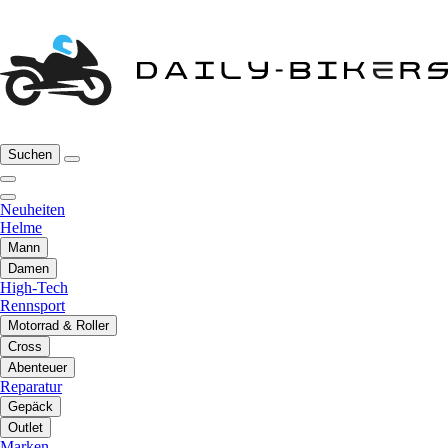
Suchen
Neuheiten
Helme
Mann
Damen
High-Tech
Rennsport
Motorrad & Roller
Cross
Abenteuer
Reparatur
Gepäck
Outlet
Marken