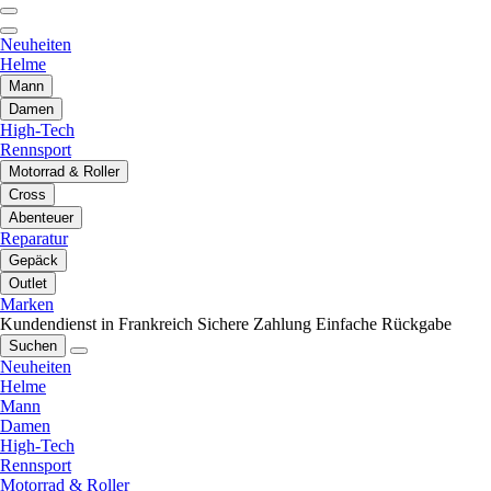
Neuheiten
Helme
Mann
Damen
High-Tech
Rennsport
Motorrad & Roller
Cross
Abenteuer
Reparatur
Gepäck
Outlet
Marken
Kundendienst in Frankreich
Sichere Zahlung
Einfache Rückgabe
Suchen
Neuheiten
Helme
Mann
Damen
High-Tech
Rennsport
Motorrad & Roller