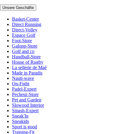
Unsere Geschäfte
Basket-Center
Direct Running
Direct-Volley
Espace Golf
Foot-Store
Galopp-Store
Golf and co
Handball-Store
House of Rugby
La sellerie de Maé
Made in Paradis
Nauti-wave
On-Fight
Padel-Expert
Pecheur-Store
Pet and Garden
Slowood Interior
Smash-Expert
Sneak'In
Sneakids
Sport is good
Training-Fit