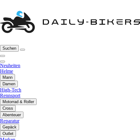
Suchen
Neuheiten
Helme
Mann
Damen
High-Tech
Rennsport
Motorrad & Roller
Cross
Abenteuer
Reparatur
Gepäck
Outlet
Marken