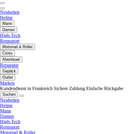
Neuheiten
Helme
Mann
Damen
High-Tech
Rennsport
Motorrad & Roller
Cross
Abenteuer
Reparatur
Gepäck
Outlet
Marken
Kundendienst in Frankreich
Sichere Zahlung
Einfache Rückgabe
Suchen
Neuheiten
Helme
Mann
Damen
High-Tech
Rennsport
Motorrad & Roller