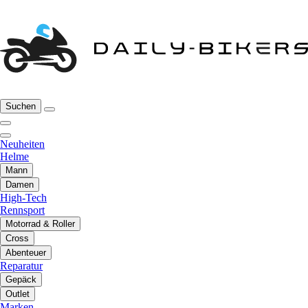
Suchen
Neuheiten
Helme
Mann
Damen
High-Tech
Rennsport
Motorrad & Roller
Cross
Abenteuer
Reparatur
Gepäck
Outlet
Marken