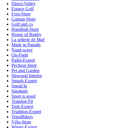
Direct-Volley
Espace Golf
Foot-Store
Galopp-Store
Golf and co
Handball-Store
House of Rugby
La sellerie de Maé
Made in Paradis
Nauti-wave
On-Fight
Padel-Expert
Pecheur-Store
Pet and Garden
Slowood Interior
Smash-Expert
Sneak'In
Sneakids
Sport is good
Training-Fit
Trek-Expert
Triathlon-Expert
TripnBikers
Vélo-Store
Winter-Expert