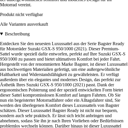
Motorrad vereint.
Produkt nicht verfügbar
Alle Varianten ausverkauft
Beschreibung
Entdecken Sie den neuesten Luxussattel aus der Serie Bagster Ready
für Motorräder Suzuki GSX-S 950/1000 (2021). Dieser Premium-
Sattel wurde speziell dafür entworfen, perfekt auf Ihre Suzuki GSX-S
950/1000 zu passen und bietet ultimativen Komfort bei jeder Fahrt.
Hergestellt von der renommierten Marke Bagster, ist dieser Luxussattel
aus hochwertigen Materialien gefertigt, um eine außergewöhnliche
Haltbarkeit und Widerstandsfähigkeit zu gewährleisten. Er verfügt
außerdem über ein elegantes und modernes Design, das perfekt zur
Ästhetik Ihres Suzuki GSX-S 950/1000 (2021) passt. Dank der
ergonomischen Polsterung und der speziell entwickelten Form bietet
dieser Sattel kompromisslosen Komfort auf langen Fahrten. Ob Sie
nun ein begeisterter Motorradfahrer oder ein Alltagsfahrer sind, Sie
werden den überlegenen Komfort dieses Luxussattels von Bagster
schätzen. Dieser Luxussattel Bagster Ready ist nicht nur bequem,
sondern auch sehr praktisch. Er lässt sich leicht anbringen und
abnehmen, sodass Sie ihn je nach Ihren Vorlieben oder Bedürfnissen
problemlos wechseln können. Darüber hinaus ist dieser Luxussattel