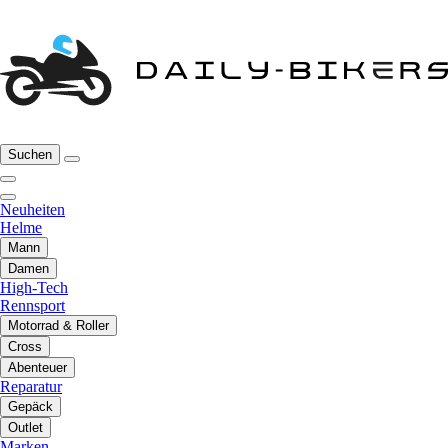
Suchen
Neuheiten
Helme
Mann
Damen
High-Tech
Rennsport
Motorrad & Roller
Cross
Abenteuer
Reparatur
Gepäck
Outlet
Marken