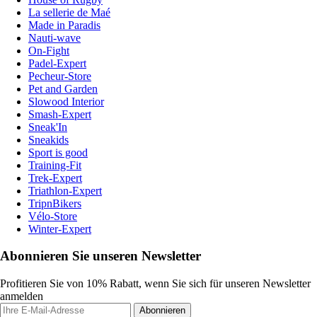
La sellerie de Maé
Made in Paradis
Nauti-wave
On-Fight
Padel-Expert
Pecheur-Store
Pet and Garden
Slowood Interior
Smash-Expert
Sneak'In
Sneakids
Sport is good
Training-Fit
Trek-Expert
Triathlon-Expert
TripnBikers
Vélo-Store
Winter-Expert
Abonnieren Sie unseren Newsletter
Profitieren Sie von 10% Rabatt, wenn Sie sich für unseren Newsletter
anmelden
Abonnieren