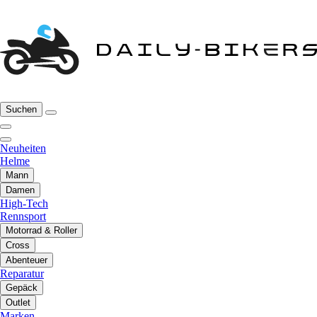
Suchen
Neuheiten
Helme
Mann
Damen
High-Tech
Rennsport
Motorrad & Roller
Cross
Abenteuer
Reparatur
Gepäck
Outlet
Marken