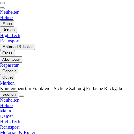
Neuheiten
Helme
Mann
Damen
High-Tech
Rennsport
Motorrad & Roller
Cross
Abenteuer
Reparatur
Gepäck
Outlet
Marken
Kundendienst in Frankreich
Sichere Zahlung
Einfache Rückgabe
Suchen
Neuheiten
Helme
Mann
Damen
High-Tech
Rennsport
Motorrad & Roller