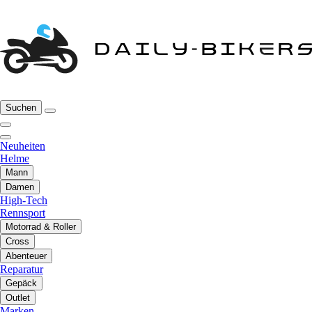
Suchen
Neuheiten
Helme
Mann
Damen
High-Tech
Rennsport
Motorrad & Roller
Cross
Abenteuer
Reparatur
Gepäck
Outlet
Marken