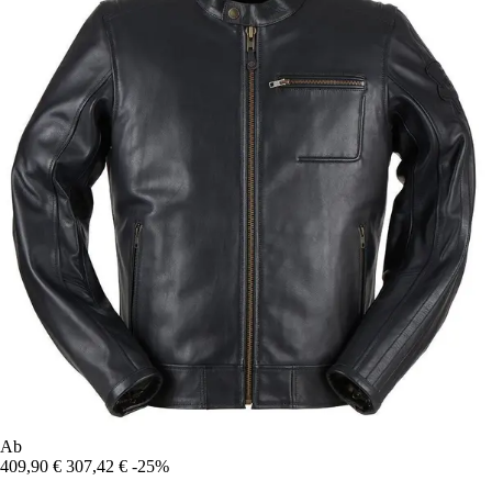
Ab
409,90 €
307,42 €
-25%