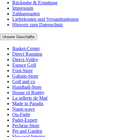
Rückgabe & Erstattung
Impressum
Zahlungsarten
Lieferkosten und Versandoptionen
Hinweis zum Datenschutz
Unsere Geschäfte
Basket-Center
Direct Running
Direct-Volley
Espace Golf
Foot-Store
Galopp-Store
Golf and co
Handball-Store
House of Rugby
La sellerie de Maé
Made in Paradis
Nauti-wave
On-Fight
Padel-Expert
Pecheur-Store
Pet and Garden
Slowood Interior