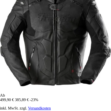
Ab
499,90 €
385,89 €
-23%
inkl. MwSt. zzgl.
Versandkosten