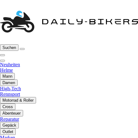
Suchen
Neuheiten
Helme
Mann
Damen
High-Tech
Rennsport
Motorrad & Roller
Cross
Abenteuer
Reparatur
Gepäck
Outlet
Marken