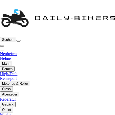
Suchen
Neuheiten
Helme
Mann
Damen
High-Tech
Rennsport
Motorrad & Roller
Cross
Abenteuer
Reparatur
Gepäck
Outlet
Marken