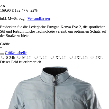
Ab
169,90 €
132,47 €
-22%
inkl. MwSt. zzgl.
Versandkosten
Entdecken Sie die Lederjacke Furygan Kenya Evo 2, die sportlichen
Stil und fortschrittliche Technologie vereint, um optimalen Schutz auf
der Straße zu bieten.
Größe
*
Größentabelle
S
24h
M
24h
L
24h
XL
24h
2XL
24h
4XL
Dieses Feld ist erforderlich