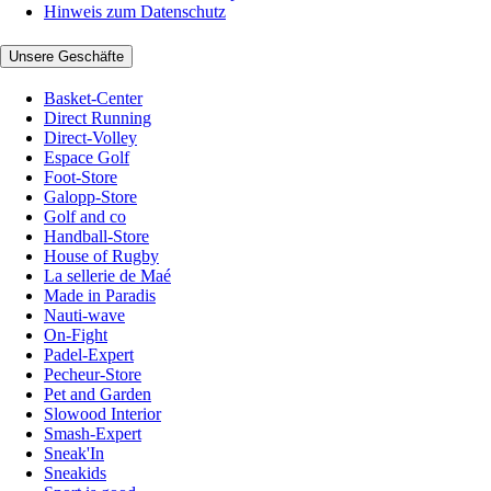
Hinweis zum Datenschutz
Unsere Geschäfte
Basket-Center
Direct Running
Direct-Volley
Espace Golf
Foot-Store
Galopp-Store
Golf and co
Handball-Store
House of Rugby
La sellerie de Maé
Made in Paradis
Nauti-wave
On-Fight
Padel-Expert
Pecheur-Store
Pet and Garden
Slowood Interior
Smash-Expert
Sneak'In
Sneakids