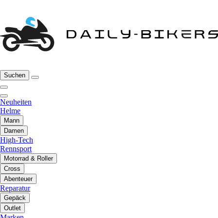
Suchen
Neuheiten
Helme
Mann
Damen
High-Tech
Rennsport
Motorrad & Roller
Cross
Abenteuer
Reparatur
Gepäck
Outlet
Marken