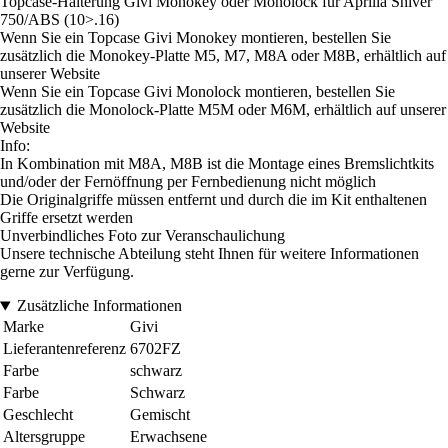
Topcase-Halterung Givi Monokey oder Monolock für Aprilia Shiver
750/ABS (10>.16)
Wenn Sie ein Topcase Givi Monokey montieren, bestellen Sie
zusätzlich die Monokey-Platte M5, M7, M8A oder M8B, erhältlich auf
unserer Website
Wenn Sie ein Topcase Givi Monolock montieren, bestellen Sie
zusätzlich die Monolock-Platte M5M oder M6M, erhältlich auf unserer
Website
Info:
In Kombination mit M8A, M8B ist die Montage eines Bremslichtkits
und/oder der Fernöffnung per Fernbedienung nicht möglich
Die Originalgriffe müssen entfernt und durch die im Kit enthaltenen
Griffe ersetzt werden
Unverbindliches Foto zur Veranschaulichung
Unsere technische Abteilung steht Ihnen für weitere Informationen
gerne zur Verfügung.
Zusätzliche Informationen
Marke
Givi
Lieferantenreferenz
6702FZ
Farbe
schwarz
Farbe
Schwarz
Geschlecht
Gemischt
Altersgruppe
Erwachsene