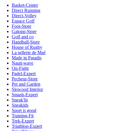
Basket-Center
Direct Running
Direct-Volley
Espace Golf
Foot-Store
Galopp-Store
Golf and co
Handball-Store
House of Rugby
La sellerie de Maé
Made in Paradis
Nauti-wave
On-Fight
Padel-Expert
Pecheur-Store
Pet and Garden
Slowood Interior
Smash-Expert
Sneak'In
Sneakids
Sport is good
Training-Fit
Trek-Expert
Triathlon-Expert