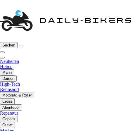
Suchen
Neuheiten
Helme
Mann
Damen
High-Tech
Rennsport
Motorrad & Roller
Cross
Abenteuer
Reparatur
Gepäck
Outlet
Marken