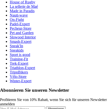
House of Rugby
La sellerie de Maé
Made in Paradis
Nauti-wave
On-Fight
Padel-Expert
Pecheur-Store
Pet and Garden
Slowood Interior
Smash-Expert
Sneak'In
Sneakids
Sport is good
Training-Fit
Trek-Expert
Triathlon-Expert
TripnBikers
Vélo-Store
Winter-Expert
Abonnieren Sie unseren Newsletter
Profitieren Sie von 10% Rabatt, wenn Sie sich für unseren Newsletter
anmelden
Abonnieren