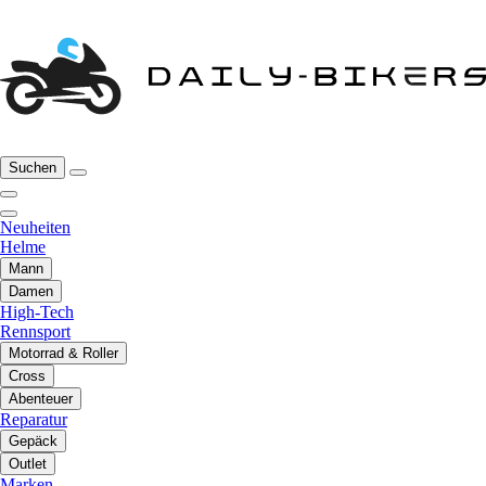
Suchen
Neuheiten
Helme
Mann
Damen
High-Tech
Rennsport
Motorrad & Roller
Cross
Abenteuer
Reparatur
Gepäck
Outlet
Marken