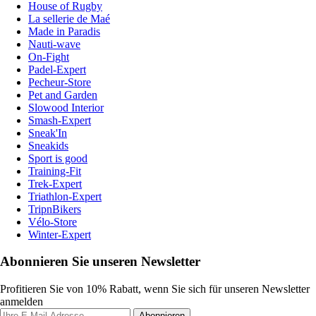
House of Rugby
La sellerie de Maé
Made in Paradis
Nauti-wave
On-Fight
Padel-Expert
Pecheur-Store
Pet and Garden
Slowood Interior
Smash-Expert
Sneak'In
Sneakids
Sport is good
Training-Fit
Trek-Expert
Triathlon-Expert
TripnBikers
Vélo-Store
Winter-Expert
Abonnieren Sie unseren Newsletter
Profitieren Sie von 10% Rabatt, wenn Sie sich für unseren Newsletter
anmelden
Abonnieren