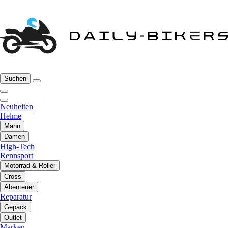
Suchen
Neuheiten
Helme
Mann
Damen
High-Tech
Rennsport
Motorrad & Roller
Cross
Abenteuer
Reparatur
Gepäck
Outlet
Marken