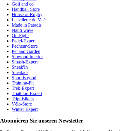
Golf and co
Handball-Store
House of Rugby
La sellerie de Maé
Made in Paradis
Nauti-wave
On-Fight
Padel-Expert
Pecheur-Store
Pet and Garden
Slowood Interior
Smash-Expert
Sneak'In
Sneakids
Sport is good
Training-Fit
Trek-Expert
Triathlon-Expert
TripnBikers
Vélo-Store
Winter-Expert
Abonnieren Sie unseren Newsletter