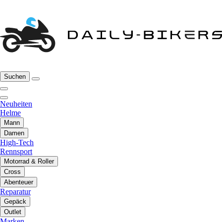
Suchen
Neuheiten
Helme
Mann
Damen
High-Tech
Rennsport
Motorrad & Roller
Cross
Abenteuer
Reparatur
Gepäck
Outlet
Marken