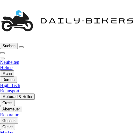
Suchen
Neuheiten
Helme
Mann
Damen
High-Tech
Rennsport
Motorrad & Roller
Cross
Abenteuer
Reparatur
Gepäck
Outlet
Marken