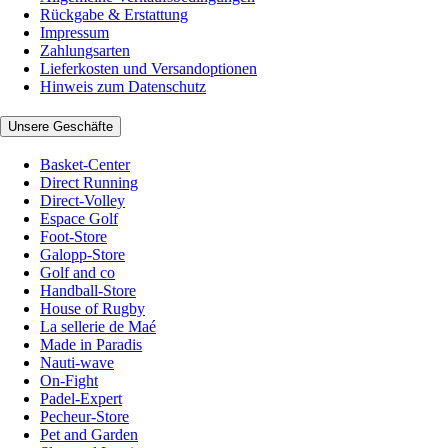
Rückgabe & Erstattung
Impressum
Zahlungsarten
Lieferkosten und Versandoptionen
Hinweis zum Datenschutz
Unsere Geschäfte
Basket-Center
Direct Running
Direct-Volley
Espace Golf
Foot-Store
Galopp-Store
Golf and co
Handball-Store
House of Rugby
La sellerie de Maé
Made in Paradis
Nauti-wave
On-Fight
Padel-Expert
Pecheur-Store
Pet and Garden