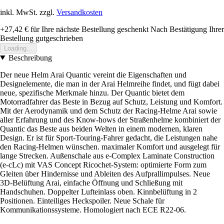
inkl. MwSt. zzgl.
Versandkosten
+27,42 €
für Ihre nächste Bestellung geschenkt
Nach Bestätigung Ihrer
Bestellung gutgeschrieben
Loading...
Beschreibung
Der neue Helm Arai Quantic vereint die Eigenschaften und
Designelemente, die man in der Arai Helmreihe findet, und fügt dabei
neue, spezifische Merkmale hinzu. Der Quantic bietet dem
Motorradfahrer das Beste in Bezug auf Schutz, Leistung und Komfort.
Mit der Aerodynamik und dem Schutz der Racing-Helme Arai sowie
aller Erfahrung und des Know-hows der Straßenhelme kombiniert der
Quantic das Beste aus beiden Welten in einem modernen, klaren
Design. Er ist für Sport-Touring-Fahrer gedacht, die Leistungen nahe
den Racing-Helmen wünschen. maximaler Komfort und ausgelegt für
lange Strecken. Außenschale aus e-Complex Laminate Construction
(e-cLc) mit VAS Concept Ricochet-System: optimierte Form zum
Gleiten über Hindernisse und Ableiten des Aufprallimpulses. Neue
3D-Belüftung Arai, einfache Öffnung und Schließung mit
Handschuhen. Doppelter Lufteinlass oben. Kinnbelüftung in 2
Positionen. Einteiliges Heckspoiler. Neue Schale für
Kommunikationssysteme. Homologiert nach ECE R22-06.