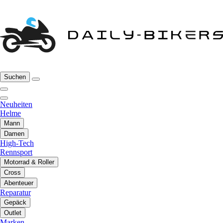
Suchen
Neuheiten
Helme
Mann
Damen
High-Tech
Rennsport
Motorrad & Roller
Cross
Abenteuer
Reparatur
Gepäck
Outlet
Marken