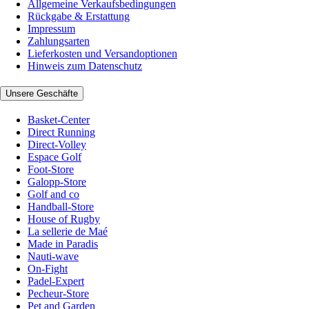
Allgemeine Verkaufsbedingungen
Rückgabe & Erstattung
Impressum
Zahlungsarten
Lieferkosten und Versandoptionen
Hinweis zum Datenschutz
Unsere Geschäfte
Basket-Center
Direct Running
Direct-Volley
Espace Golf
Foot-Store
Galopp-Store
Golf and co
Handball-Store
House of Rugby
La sellerie de Maé
Made in Paradis
Nauti-wave
On-Fight
Padel-Expert
Pecheur-Store
Pet and Garden