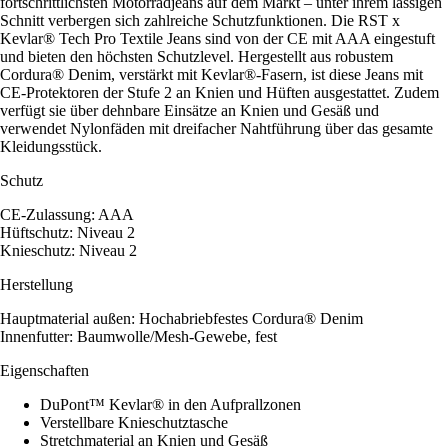
fortschrittlichsten Motorradjeans auf dem Markt – unter ihrem lässigen
Schnitt verbergen sich zahlreiche Schutzfunktionen. Die RST x
Kevlar® Tech Pro Textile Jeans sind von der CE mit AAA eingestuft
und bieten den höchsten Schutzlevel. Hergestellt aus robustem
Cordura® Denim, verstärkt mit Kevlar®-Fasern, ist diese Jeans mit
CE-Protektoren der Stufe 2 an Knien und Hüften ausgestattet. Zudem
verfügt sie über dehnbare Einsätze an Knien und Gesäß und
verwendet Nylonfäden mit dreifacher Nahtführung über das gesamte
Kleidungsstück.
Schutz
CE-Zulassung: AAA
Hüftschutz: Niveau 2
Knieschutz: Niveau 2
Herstellung
Hauptmaterial außen: Hochabriebfestes Cordura® Denim
Innenfutter: Baumwolle/Mesh-Gewebe, fest
Eigenschaften
DuPont™ Kevlar® in den Aufprallzonen
Verstellbare Knieschutztasche
Stretchmaterial an Knien und Gesäß