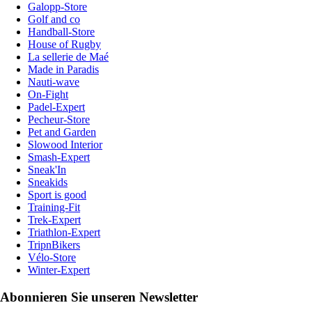
Galopp-Store
Golf and co
Handball-Store
House of Rugby
La sellerie de Maé
Made in Paradis
Nauti-wave
On-Fight
Padel-Expert
Pecheur-Store
Pet and Garden
Slowood Interior
Smash-Expert
Sneak'In
Sneakids
Sport is good
Training-Fit
Trek-Expert
Triathlon-Expert
TripnBikers
Vélo-Store
Winter-Expert
Abonnieren Sie unseren Newsletter