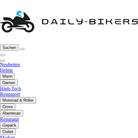
Suchen
Neuheiten
Helme
Mann
Damen
High-Tech
Rennsport
Motorrad & Roller
Cross
Abenteuer
Reparatur
Gepäck
Outlet
Marken