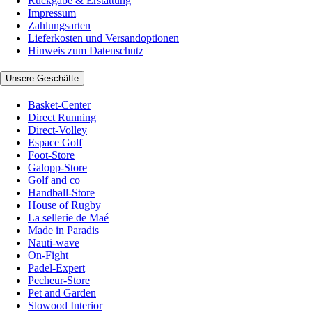
Rückgabe & Erstattung
Impressum
Zahlungsarten
Lieferkosten und Versandoptionen
Hinweis zum Datenschutz
Unsere Geschäfte
Basket-Center
Direct Running
Direct-Volley
Espace Golf
Foot-Store
Galopp-Store
Golf and co
Handball-Store
House of Rugby
La sellerie de Maé
Made in Paradis
Nauti-wave
On-Fight
Padel-Expert
Pecheur-Store
Pet and Garden
Slowood Interior