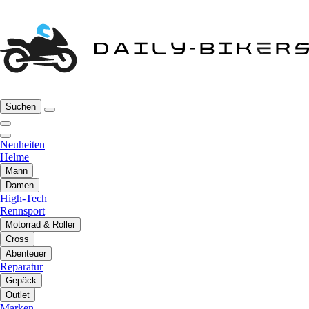
Suchen
Neuheiten
Helme
Mann
Damen
High-Tech
Rennsport
Motorrad & Roller
Cross
Abenteuer
Reparatur
Gepäck
Outlet
Marken