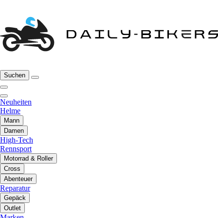
Suchen
Neuheiten
Helme
Mann
Damen
High-Tech
Rennsport
Motorrad & Roller
Cross
Abenteuer
Reparatur
Gepäck
Outlet
Marken