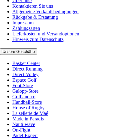
Über uns?
Kontaktieren Sie uns
Allgemeine Verkaufsbedingungen
Rückgabe & Erstattung
Impressum
Zahlungsarten
Lieferkosten und Versandoptionen
Hinweis zum Datenschutz
Unsere Geschäfte
Basket-Center
Direct Running
Direct-Volley
Espace Golf
Foot-Store
Galopp-Store
Golf and co
Handball-Store
House of Rugby
La sellerie de Maé
Made in Paradis
Nauti-wave
On-Fight
Padel-Expert