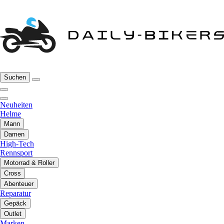
Suchen
Neuheiten
Helme
Mann
Damen
High-Tech
Rennsport
Motorrad & Roller
Cross
Abenteuer
Reparatur
Gepäck
Outlet
Marken