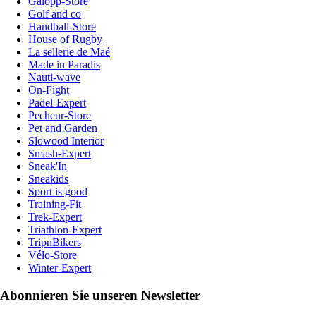
Galopp-Store
Golf and co
Handball-Store
House of Rugby
La sellerie de Maé
Made in Paradis
Nauti-wave
On-Fight
Padel-Expert
Pecheur-Store
Pet and Garden
Slowood Interior
Smash-Expert
Sneak'In
Sneakids
Sport is good
Training-Fit
Trek-Expert
Triathlon-Expert
TripnBikers
Vélo-Store
Winter-Expert
Abonnieren Sie unseren Newsletter