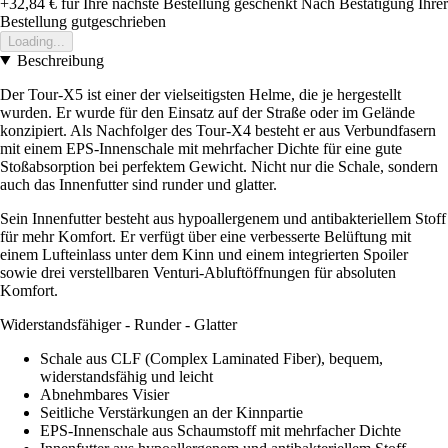
+32,84 €
für Ihre nächste Bestellung geschenkt
Nach Bestätigung Ihrer
Bestellung gutgeschrieben
Loading...
Beschreibung
Der Tour-X5 ist einer der vielseitigsten Helme, die je hergestellt
wurden. Er wurde für den Einsatz auf der Straße oder im Gelände
konzipiert. Als Nachfolger des Tour-X4 besteht er aus Verbundfasern
mit einem EPS-Innenschale mit mehrfacher Dichte für eine gute
Stoßabsorption bei perfektem Gewicht. Nicht nur die Schale, sondern
auch das Innenfutter sind runder und glatter.
Sein Innenfutter besteht aus hypoallergenem und antibakteriellem Stoff
für mehr Komfort. Er verfügt über eine verbesserte Belüftung mit
einem Lufteinlass unter dem Kinn und einem integrierten Spoiler
sowie drei verstellbaren Venturi-Abluftöffnungen für absoluten
Komfort.
Widerstandsfähiger - Runder - Glatter
Schale aus CLF (Complex Laminated Fiber), bequem,
widerstandsfähig und leicht
Abnehmbares Visier
Seitliche Verstärkungen an der Kinnpartie
EPS-Innenschale aus Schaumstoff mit mehrfacher Dichte