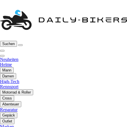
Suchen
Neuheiten
Helme
Mann
Damen
High-Tech
Rennsport
Motorrad & Roller
Cross
Abenteuer
Reparatur
Gepäck
Outlet
Marken