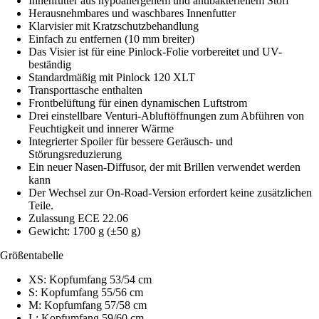
Innenfutter aus hypoallergenem und antibakteriellem Stoff
Herausnehmbares und waschbares Innenfutter
Klarvisier mit Kratzschutzbehandlung
Einfach zu entfernen (10 mm breiter)
Das Visier ist für eine Pinlock-Folie vorbereitet und UV-
beständig
Standardmäßig mit Pinlock 120 XLT
Transporttasche enthalten
Frontbelüftung für einen dynamischen Luftstrom
Drei einstellbare Venturi-Abluftöffnungen zum Abführen von
Feuchtigkeit und innerer Wärme
Integrierter Spoiler für bessere Geräusch- und
Störungsreduzierung
Ein neuer Nasen-Diffusor, der mit Brillen verwendet werden
kann
Der Wechsel zur On-Road-Version erfordert keine zusätzlichen
Teile.
Zulassung ECE 22.06
Gewicht: 1700 g (±50 g)
Größentabelle
XS: Kopfumfang 53/54 cm
S: Kopfumfang 55/56 cm
M: Kopfumfang 57/58 cm
L: Kopfumfang 59/60 cm