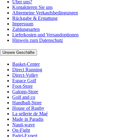
Über uns?
Kontaktieren Sie uns
Allgemeine Verkaufsbedingungen
Rückgabe & Erstattung
Impressum
Zahlungsarten
Lieferkosten und Versandoptionen
Hinweis zum Datenschutz
Unsere Geschäfte
Basket-Center
Direct Running
Direct-Volley
Espace Golf
Foot-Store
Galopp-Store
Golf and co
Handball-Store
House of Rugby
La sellerie de Maé
Made in Paradis
Nauti-wave
On-Fight
Padel-Expert