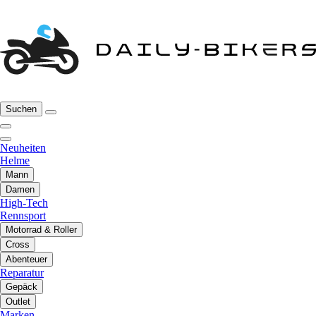
Suchen
Neuheiten
Helme
Mann
Damen
High-Tech
Rennsport
Motorrad & Roller
Cross
Abenteuer
Reparatur
Gepäck
Outlet
Marken