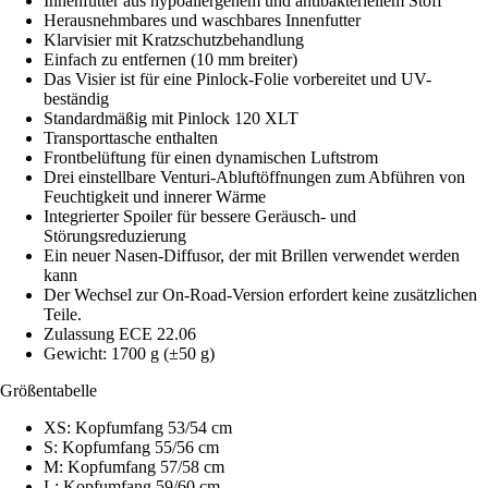
Innenfutter aus hypoallergenem und antibakteriellem Stoff
Herausnehmbares und waschbares Innenfutter
Klarvisier mit Kratzschutzbehandlung
Einfach zu entfernen (10 mm breiter)
Das Visier ist für eine Pinlock-Folie vorbereitet und UV-
beständig
Standardmäßig mit Pinlock 120 XLT
Transporttasche enthalten
Frontbelüftung für einen dynamischen Luftstrom
Drei einstellbare Venturi-Abluftöffnungen zum Abführen von
Feuchtigkeit und innerer Wärme
Integrierter Spoiler für bessere Geräusch- und
Störungsreduzierung
Ein neuer Nasen-Diffusor, der mit Brillen verwendet werden
kann
Der Wechsel zur On-Road-Version erfordert keine zusätzlichen
Teile.
Zulassung ECE 22.06
Gewicht: 1700 g (±50 g)
Größentabelle
XS: Kopfumfang 53/54 cm
S: Kopfumfang 55/56 cm
M: Kopfumfang 57/58 cm
L: Kopfumfang 59/60 cm