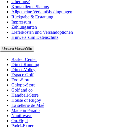
Über uns?
Kontaktieren Sie uns
Allgemeine Verkaufsbedingungen
Rückgabe & Erstattung
Impressum
Zahlungsarten
Lieferkosten und Versandoptionen
Hinweis zum Datenschutz
Unsere Geschäfte
Basket-Center
Direct Running
Direct-Volley
Espace Golf
Foot-Store
Galopp-Store
Golf and co
Handball-Store
House of Rugby
La sellerie de Maé
Made in Paradis
Nauti-wave
On-Fight
Padel-Expert