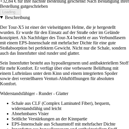
+32,84 €
für Ihre nächste Bestellung geschenkt
Nach Bestätigung Ihrer
Bestellung gutgeschrieben
Loading...
Beschreibung
Der Tour-X5 ist einer der vielseitigsten Helme, die je hergestellt
wurden. Er wurde für den Einsatz auf der Straße oder im Gelände
konzipiert. Als Nachfolger des Tour-X4 besteht er aus Verbundfasern
mit einem EPS-Innenschale mit mehrfacher Dichte für eine gute
Stoßabsorption bei perfektem Gewicht. Nicht nur die Schale, sondern
auch das Innenfutter sind runder und glatter.
Sein Innenfutter besteht aus hypoallergenem und antibakteriellem Stoff
für mehr Komfort. Er verfügt über eine verbesserte Belüftung mit
einem Lufteinlass unter dem Kinn und einem integrierten Spoiler
sowie drei verstellbaren Venturi-Abluftöffnungen für absoluten
Komfort.
Widerstandsfähiger - Runder - Glatter
Schale aus CLF (Complex Laminated Fiber), bequem,
widerstandsfähig und leicht
Abnehmbares Visier
Seitliche Verstärkungen an der Kinnpartie
EPS-Innenschale aus Schaumstoff mit mehrfacher Dichte