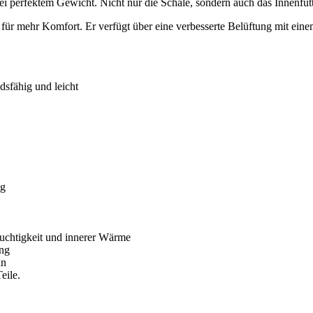
i perfektem Gewicht. Nicht nur die Schale, sondern auch das Innenfutte
 für mehr Komfort. Er verfügt über eine verbesserte Belüftung mit eine
sfähig und leicht
ig
uchtigkeit und innerer Wärme
ung
nn
eile.