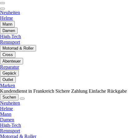
Neuheiten
Helme
Mann
Damen
High-Tech
Rennsport
Motorrad & Roller
Cross
Abenteuer
Reparatur
Gepäck
Outlet
Marken
Kundendienst in Frankreich
Sichere Zahlung
Einfache Rückgabe
Suchen
Neuheiten
Helme
Mann
Damen
High-Tech
Rennsport
Motorrad & Roller