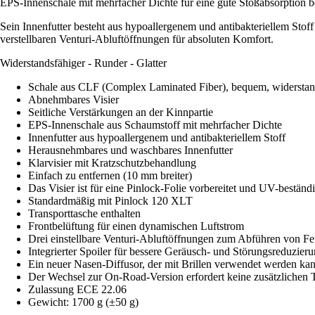
EPS-Innenschale mit mehrfacher Dichte für eine gute Stoßabsorption be
Sein Innenfutter besteht aus hypoallergenem und antibakteriellem Stoff
verstellbaren Venturi-Abluftöffnungen für absoluten Komfort.
Widerstandsfähiger - Runder - Glatter
Schale aus CLF (Complex Laminated Fiber), bequem, widerstand
Abnehmbares Visier
Seitliche Verstärkungen an der Kinnpartie
EPS-Innenschale aus Schaumstoff mit mehrfacher Dichte
Innenfutter aus hypoallergenem und antibakteriellem Stoff
Herausnehmbares und waschbares Innenfutter
Klarvisier mit Kratzschutzbehandlung
Einfach zu entfernen (10 mm breiter)
Das Visier ist für eine Pinlock-Folie vorbereitet und UV-beständ
Standardmäßig mit Pinlock 120 XLT
Transporttasche enthalten
Frontbelüftung für einen dynamischen Luftstrom
Drei einstellbare Venturi-Abluftöffnungen zum Abführen von Fe
Integrierter Spoiler für bessere Geräusch- und Störungsreduzier
Ein neuer Nasen-Diffusor, der mit Brillen verwendet werden ka
Der Wechsel zur On-Road-Version erfordert keine zusätzlichen T
Zulassung ECE 22.06
Gewicht: 1700 g (±50 g)