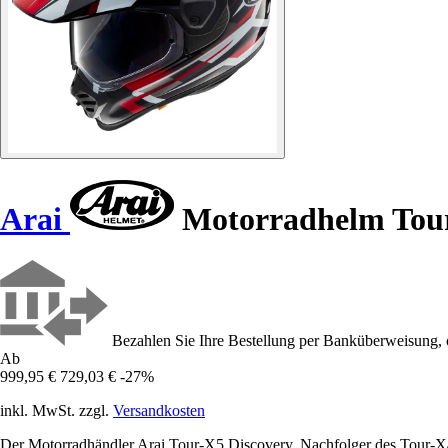
Arai
Motorradhelm Tour
Bezahlen Sie Ihre Bestellung per Banküberweisung, 
Ab
999,95 €
729,03 €
-27%
inkl. MwSt. zzgl.
Versandkosten
Der Motorradhändler Arai Tour-X5 Discovery, Nachfolger des Tour-X4, 