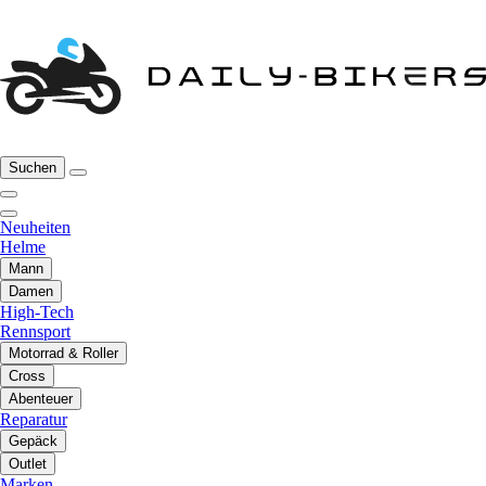
Suchen
Neuheiten
Helme
Mann
Damen
High-Tech
Rennsport
Motorrad & Roller
Cross
Abenteuer
Reparatur
Gepäck
Outlet
Marken