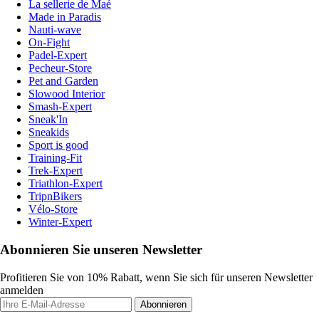
La sellerie de Maé
Made in Paradis
Nauti-wave
On-Fight
Padel-Expert
Pecheur-Store
Pet and Garden
Slowood Interior
Smash-Expert
Sneak'In
Sneakids
Sport is good
Training-Fit
Trek-Expert
Triathlon-Expert
TripnBikers
Vélo-Store
Winter-Expert
Abonnieren Sie unseren Newsletter
Profitieren Sie von 10% Rabatt, wenn Sie sich für unseren Newsletter
anmelden
Abonnieren