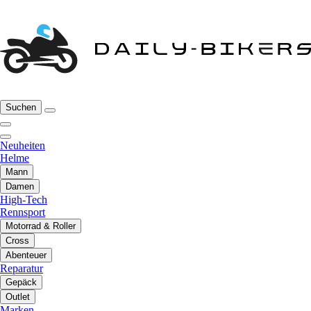
Suchen
Neuheiten
Helme
Mann
Damen
High-Tech
Rennsport
Motorrad & Roller
Cross
Abenteuer
Reparatur
Gepäck
Outlet
Marken