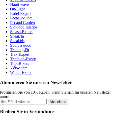
Nauti-wave
On-Fight
Padel-Expert
Pecheur-Store
Pet and Garden
Slowood Interior
Smash-Expert
Sneak'In
Sneakids
Sport is good
Training-Fit
Trek-Expert
Triathlon-Expert
TripnBikers
Vélo-Store
Winter-Expert
Abonnieren Sie unseren Newsletter
Profitieren Sie von 10% Rabatt, wenn Sie sich für unseren Newsletter
anmelden
Abonnieren
Bleiben Sie in Verbindung