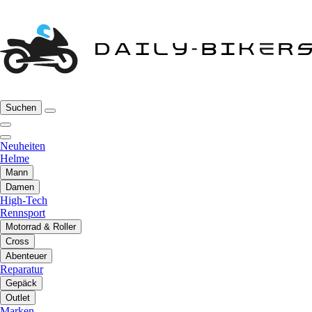
Suchen
Neuheiten
Helme
Mann
Damen
High-Tech
Rennsport
Motorrad & Roller
Cross
Abenteuer
Reparatur
Gepäck
Outlet
Marken