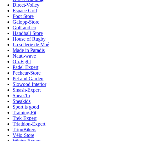
Direct-Volley
Espace Golf
Foot-Store
Galopp-Store
Golf and co
Handball-Store
House of Rugby
La sellerie de Maé
Made in Paradis
Nauti-wave
On-Fight
Padel-Expert
Pecheur-Store
Pet and Garden
Slowood Interior
Smash-Expert
Sneak'In
Sneakids
Sport is good
Training-Fit
Trek-Expert
Triathlon-Expert
TripnBikers
Vélo-Store
Winter-Expert