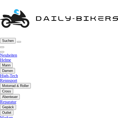
Suchen
Neuheiten
Helme
Mann
Damen
High-Tech
Rennsport
Motorrad & Roller
Cross
Abenteuer
Reparatur
Gepäck
Outlet
Marken