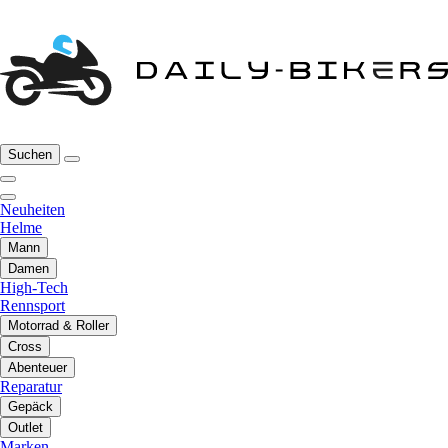
Suchen
Neuheiten
Helme
Mann
Damen
High-Tech
Rennsport
Motorrad & Roller
Cross
Abenteuer
Reparatur
Gepäck
Outlet
Marken