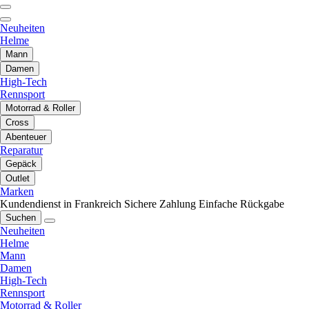
Neuheiten
Helme
Mann
Damen
High-Tech
Rennsport
Motorrad & Roller
Cross
Abenteuer
Reparatur
Gepäck
Outlet
Marken
Kundendienst in Frankreich
Sichere Zahlung
Einfache Rückgabe
Suchen
Neuheiten
Helme
Mann
Damen
High-Tech
Rennsport
Motorrad & Roller