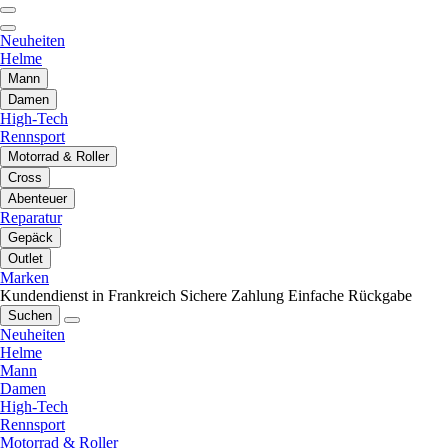
Neuheiten
Helme
Mann
Damen
High-Tech
Rennsport
Motorrad & Roller
Cross
Abenteuer
Reparatur
Gepäck
Outlet
Marken
Kundendienst in Frankreich
Sichere Zahlung
Einfache Rückgabe
Suchen
Neuheiten
Helme
Mann
Damen
High-Tech
Rennsport
Motorrad & Roller