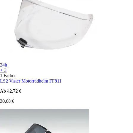
24h
+-3
1 Farben
LS2
Visier Motorradhelm FF811
Ab
42,72 €
30,68 €