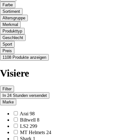
Farbe
Sortiment
Altersgruppe
Merkmal
Produkttyp
Geschlecht
Sport
Preis
1108 Produkte anzeigen
Visiere
Filter
In 24 Stunden versendet
Marke
Arai
98
Biltwell
8
LS2
299
MT Helmets
24
Shark
1