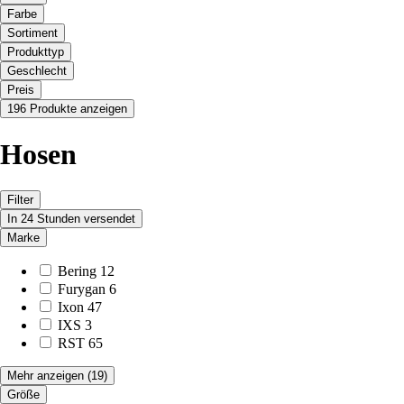
Farbe
Sortiment
Produkttyp
Geschlecht
Preis
196 Produkte anzeigen
Hosen
Filter
In 24 Stunden versendet
Marke
Bering
12
Furygan
6
Ixon
47
IXS
3
RST
65
Mehr anzeigen
(19)
Größe