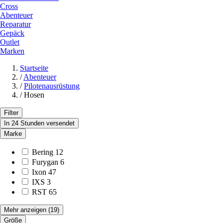
Cross
Abenteuer
Reparatur
Gepäck
Outlet
Marken
Startseite
/
Abenteuer
/
Pilotenausrüstung
/
Hosen
Filter
In 24 Stunden versendet
Marke
Bering
12
Furygan
6
Ixon
47
IXS
3
RST
65
Mehr anzeigen
(19)
Größe