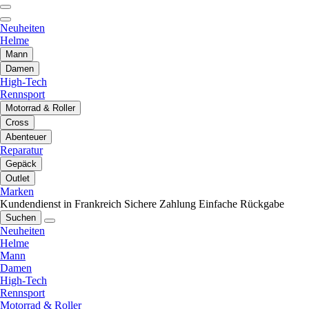
Neuheiten
Helme
Mann
Damen
High-Tech
Rennsport
Motorrad & Roller
Cross
Abenteuer
Reparatur
Gepäck
Outlet
Marken
Kundendienst in Frankreich
Sichere Zahlung
Einfache Rückgabe
Suchen
Neuheiten
Helme
Mann
Damen
High-Tech
Rennsport
Motorrad & Roller