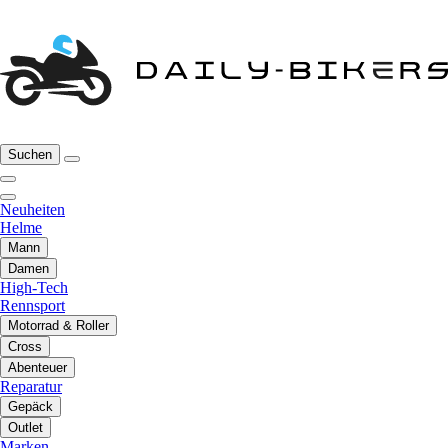
Suchen
Neuheiten
Helme
Mann
Damen
High-Tech
Rennsport
Motorrad & Roller
Cross
Abenteuer
Reparatur
Gepäck
Outlet
Marken