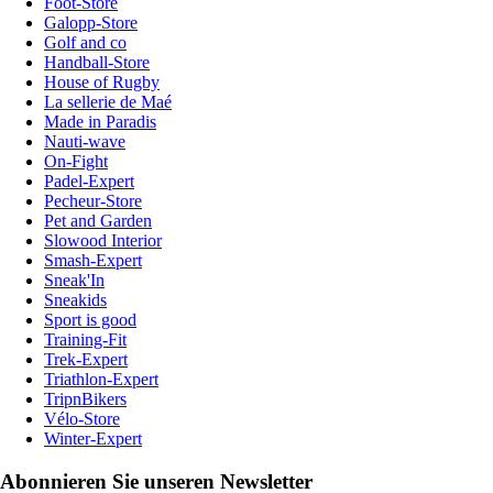
Foot-Store
Galopp-Store
Golf and co
Handball-Store
House of Rugby
La sellerie de Maé
Made in Paradis
Nauti-wave
On-Fight
Padel-Expert
Pecheur-Store
Pet and Garden
Slowood Interior
Smash-Expert
Sneak'In
Sneakids
Sport is good
Training-Fit
Trek-Expert
Triathlon-Expert
TripnBikers
Vélo-Store
Winter-Expert
Abonnieren Sie unseren Newsletter