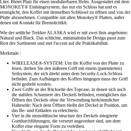
Liter. Bietet Platz für einen modulierbaren Helm. Ausgestattet mit dem
MONOKEY® Einhängesystem, das nur ein Schloss hat und es
ermöglicht, den Koffer mit demselben Schlüssel zu öffnen und von der
Platte abzunehmen. Compatible mit allen Monokey® Platten, außer
denen mit Kontakt für Bremslichtkit.
Wie der seitliche Trekker ALASKA wird er mit zwei finis angeboten:
Natural und Black. Das schlichte, minimalistische Design passt zum
Rest des Sortiments und met l'accent auf die Praktikabilität.
Merkmale :
WIRELEASE®-SYSTEM: Um die Koffer von der Platte zu
lösen, drehen Sie den äußeren Griff mit einem (patentierten)
Seilsystem, der sich direkt unter dem Security-Lock-Schloss
befindet. Zum Aufhängen des Koffers hingegen muss der Griff
nicht gedreht werden.
Zwei Griffe an der Rückseite des Topcase, in denen sich auch
die stabilen Scharniere des Deckels befinden, ermöglichen das
Öffnen des Deckels ohne die Verwendung herkömmlicher
Halteseile: Nach dem Öffnen bleibt der Deckel in Position, um
das Be- und Entladen zu erleichtern.
Vier in die monolithische structure des Deckels integrierte
Gurtdurchführungen, die versetzt angeordnet sind, um dem
Koffer eine elegante Form zu verleihen.