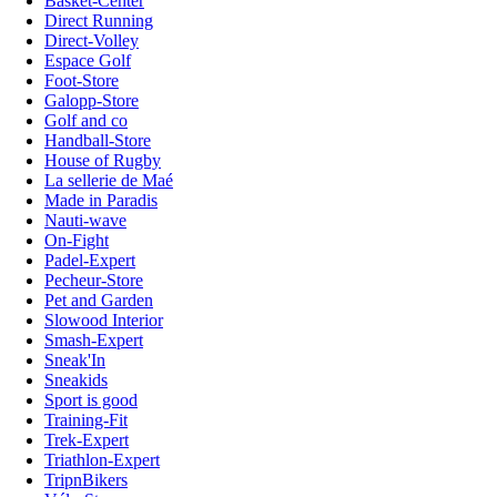
Basket-Center
Direct Running
Direct-Volley
Espace Golf
Foot-Store
Galopp-Store
Golf and co
Handball-Store
House of Rugby
La sellerie de Maé
Made in Paradis
Nauti-wave
On-Fight
Padel-Expert
Pecheur-Store
Pet and Garden
Slowood Interior
Smash-Expert
Sneak'In
Sneakids
Sport is good
Training-Fit
Trek-Expert
Triathlon-Expert
TripnBikers