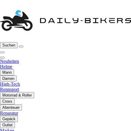
Suchen
Neuheiten
Helme
Mann
Damen
High-Tech
Rennsport
Motorrad & Roller
Cross
Abenteuer
Reparatur
Gepäck
Outlet
Marken