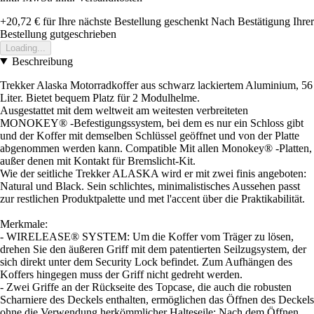
+20,72 €
für Ihre nächste Bestellung geschenkt
Nach Bestätigung Ihrer
Bestellung gutgeschrieben
Loading...
Beschreibung
Trekker Alaska Motorradkoffer aus schwarz lackiertem Aluminium, 56
Liter. Bietet bequem Platz für 2 Modulhelme.
Ausgestattet mit dem weltweit am weitesten verbreiteten
MONOKEY® -Befestigungssystem, bei dem es nur ein Schloss gibt
und der Koffer mit demselben Schlüssel geöffnet und von der Platte
abgenommen werden kann. Compatible Mit allen Monokey® -Platten,
außer denen mit Kontakt für Bremslicht-Kit.
Wie der seitliche Trekker ALASKA wird er mit zwei finis angeboten:
Natural und Black. Sein schlichtes, minimalistisches Aussehen passt
zur restlichen Produktpalette und met l'accent über die Praktikabilität.
Merkmale:
- WIRELEASE® SYSTEM: Um die Koffer vom Träger zu lösen,
drehen Sie den äußeren Griff mit dem patentierten Seilzugsystem, der
sich direkt unter dem Security Lock befindet. Zum Aufhängen des
Koffers hingegen muss der Griff nicht gedreht werden.
- Zwei Griffe an der Rückseite des Topcase, die auch die robusten
Scharniere des Deckels enthalten, ermöglichen das Öffnen des Deckels
ohne die Verwendung herkömmlicher Halteseile: Nach dem Öffnen