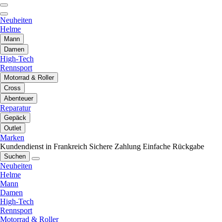
Neuheiten
Helme
Mann
Damen
High-Tech
Rennsport
Motorrad & Roller
Cross
Abenteuer
Reparatur
Gepäck
Outlet
Marken
Kundendienst in Frankreich
Sichere Zahlung
Einfache Rückgabe
Suchen
Neuheiten
Helme
Mann
Damen
High-Tech
Rennsport
Motorrad & Roller