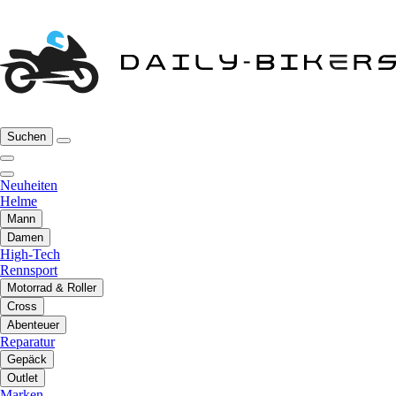
Suchen
Neuheiten
Helme
Mann
Damen
High-Tech
Rennsport
Motorrad & Roller
Cross
Abenteuer
Reparatur
Gepäck
Outlet
Marken