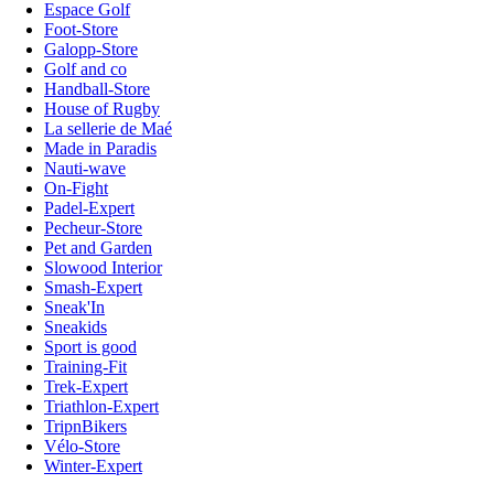
Espace Golf
Foot-Store
Galopp-Store
Golf and co
Handball-Store
House of Rugby
La sellerie de Maé
Made in Paradis
Nauti-wave
On-Fight
Padel-Expert
Pecheur-Store
Pet and Garden
Slowood Interior
Smash-Expert
Sneak'In
Sneakids
Sport is good
Training-Fit
Trek-Expert
Triathlon-Expert
TripnBikers
Vélo-Store
Winter-Expert