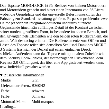
Das Topcase MONOLOCK ist für Besitzer von kleinen Motorrollern
und Motorrädern gedacht und bietet einen Innenraum von 36 Litern,
wobei die Grundplatte und das universelle Befestigungskit für das
Fahrzeug zur Standardausstattung gehören. Es passen problemlos zwei
Helme jet oder ein Integral-/Modulhelm undautres nützliche
Gegenstände hinein.Ein auffälliges Detail ist der Kontrast zwischen
seiner runden, gewölbten Form, insbesondere im oberen Bereich, und
den gewagten nets Elementen wie den beiden roten Rückstrahlern, die
an die Welt des racing erinnern.Die Bedienelemente zum Öffnen und
Lösen des Topcase teilen sich denselben Schlüssel.Dank des MICRO
3-Systems lässt sich der Deckel mit einem einfachen Druck
schließen.Außerdem kann das Topcase mit optionalem Zubehör wie
dem Security Lock-Schloss, der stoffbezogenen Rückenlehne, dem
Keyless 2.0-Öffnungsset, das über eine App gesteuert werden kann,
usw. individuell gestaltet werden.
Zusätzliche Informationen
Marke
Givi
Lieferantenreferenz
B360N2
Farbe
schwarz
Farbe
Schwarz
Motorrad-Marke
Multi-marques
Loading...