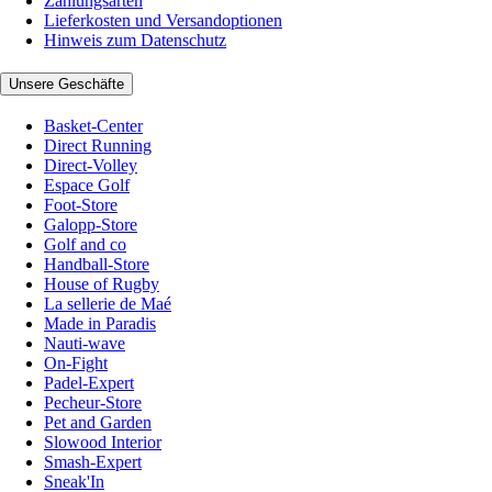
Zahlungsarten
Lieferkosten und Versandoptionen
Hinweis zum Datenschutz
Unsere Geschäfte
Basket-Center
Direct Running
Direct-Volley
Espace Golf
Foot-Store
Galopp-Store
Golf and co
Handball-Store
House of Rugby
La sellerie de Maé
Made in Paradis
Nauti-wave
On-Fight
Padel-Expert
Pecheur-Store
Pet and Garden
Slowood Interior
Smash-Expert
Sneak'In