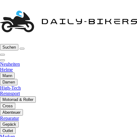
Suchen
Neuheiten
Helme
Mann
Damen
High-Tech
Rennsport
Motorrad & Roller
Cross
Abenteuer
Reparatur
Gepäck
Outlet
Marken