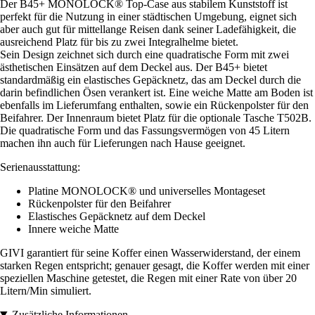
Der B45+ MONOLOCK® Top-Case aus stabilem Kunststoff ist
perfekt für die Nutzung in einer städtischen Umgebung, eignet sich
aber auch gut für mittellange Reisen dank seiner Ladefähigkeit, die
ausreichend Platz für bis zu zwei Integralhelme bietet.
Sein Design zeichnet sich durch eine quadratische Form mit zwei
ästhetischen Einsätzen auf dem Deckel aus. Der B45+ bietet
standardmäßig ein elastisches Gepäcknetz, das am Deckel durch die
darin befindlichen Ösen verankert ist. Eine weiche Matte am Boden ist
ebenfalls im Lieferumfang enthalten, sowie ein Rückenpolster für den
Beifahrer. Der Innenraum bietet Platz für die optionale Tasche T502B.
Die quadratische Form und das Fassungsvermögen von 45 Litern
machen ihn auch für Lieferungen nach Hause geeignet.
Serienausstattung:
Platine MONOLOCK® und universelles Montageset
Rückenpolster für den Beifahrer
Elastisches Gepäcknetz auf dem Deckel
Innere weiche Matte
GIVI garantiert für seine Koffer einen Wasserwiderstand, der einem
starken Regen entspricht; genauer gesagt, die Koffer werden mit einer
speziellen Maschine getestet, die Regen mit einer Rate von über 20
Litern/Min simuliert.
Zusätzliche Informationen