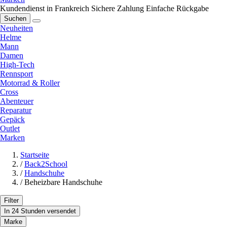
Kundendienst in Frankreich
Sichere Zahlung
Einfache Rückgabe
Suchen
Neuheiten
Helme
Mann
Damen
High-Tech
Rennsport
Motorrad & Roller
Cross
Abenteuer
Reparatur
Gepäck
Outlet
Marken
Startseite
/
Back2School
/
Handschuhe
/
Beheizbare Handschuhe
Filter
In 24 Stunden versendet
Marke