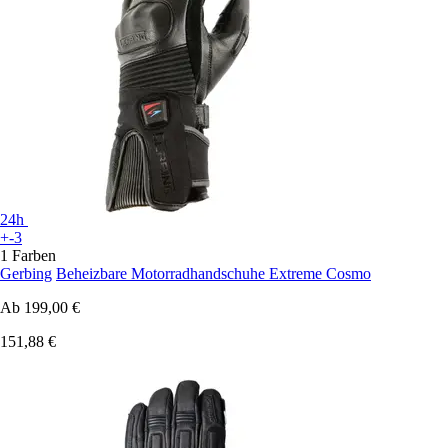
24h
+-3
1 Farben
Gerbing
Beheizbare Motorradhandschuhe Extreme Cosmo
Ab
199,00 €
151,88 €