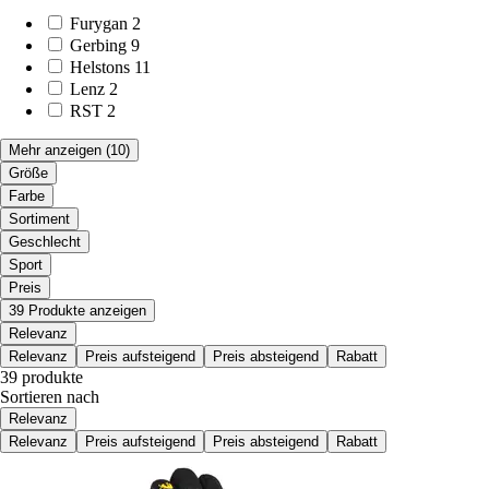
Furygan
2
Gerbing
9
Helstons
11
Lenz
2
RST
2
Mehr anzeigen
(10)
Größe
Farbe
Sortiment
Geschlecht
Sport
Preis
39 Produkte anzeigen
Relevanz
Relevanz
Preis aufsteigend
Preis absteigend
Rabatt
39 produkte
Sortieren nach
Relevanz
Relevanz
Preis aufsteigend
Preis absteigend
Rabatt