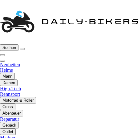
Suchen
Neuheiten
Helme
Mann
Damen
High-Tech
Rennsport
Motorrad & Roller
Cross
Abenteuer
Reparatur
Gepäck
Outlet
Marken