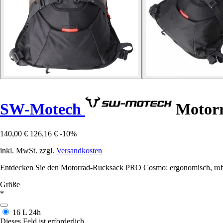
SW-Motech
Motor
140,00 €
126,16 €
-10%
inkl. MwSt. zzgl.
Versandkosten
Entdecken Sie den Motorrad-Rucksack PRO Cosmo: ergonomisch, robust
Größe
*
16 L
24h
Dieses Feld ist erforderlich