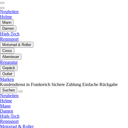
Neuheiten
Helme
Mann
Damen
High-Tech
Rennsport
Motorrad & Roller
Cross
Abenteuer
Reparatur
Gepäck
Outlet
Marken
Kundendienst in Frankreich
Sichere Zahlung
Einfache Rückgabe
Suchen
Neuheiten
Helme
Mann
Damen
High-Tech
Rennsport
Motorrad & Roller