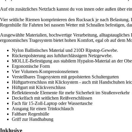
Auf ein zusätzliches Netzfach kannst du von innen oder außen über ein
Vier seitliche Riemen komprimieren den Rucksack je nach Belastung. Du
Regenhülle für Fahrten bei nassem Wetter mit Schnallen befestigen, da
Ausgewählte Materialien, hochwertige Verarbeitung, alltagstaugliche
ergonomisches Tragesystem bietet hohen Komfort, egal ob auf dem Mo
Nylon Ballistisches Material und 210D Ripstop-Gewebe.
Rückenpolsterung aus luftdurchlässigem Netzgewebe.
MOLLE-Befestigung aus stabilem Hypalon-Material an der Ober
Ergonomische Form
Vier Volumen-Kompressionsriemen
Verstellbares Tragesystem mit gepolsterten Schultergurten
Hüftgurtverschluss mit Klicksystem - auch mit Handschuhen leic
Hüftgurt mit Klickverschluss
Reflektierende Elemente für mehr Sicherheit im Straßenverkehr
Deckelfach mit seitlichen Reißverschlüssen
Fach für 15-Zoll-Laptop oder Wassertasche
Ausgang für einen Trinkschlauch
Faltbare Regenhülle
Griff zur Handhabung
Inklusive