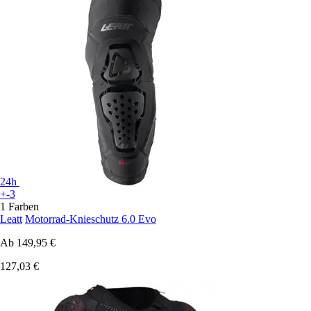
24h
+-3
1 Farben
Leatt
Motorrad-Knieschutz 6.0 Evo
Ab
149,95 €
127,03 €