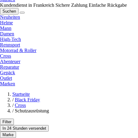
Kundendienst in Frankreich
Sichere Zahlung
Einfache Rückgabe
Suchen
Neuheiten
Helme
Mann
Damen
High-Tech
Rennsport
Motorrad & Roller
Cross
Abenteuer
Reparatur
Gepäck
Outlet
Marken
Startseite
/
Black Friday
/
Cross
/
Schutzausrüstung
Filter
In 24 Stunden versendet
Marke