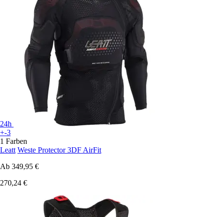
24h
+-3
1 Farben
Leatt
Weste Protector 3DF AirFit
Ab
349,95 €
270,24 €