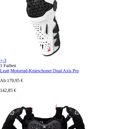
+-3
1 Farben
Leatt
Motorrad-Knieschoner Dual Axis Pro
Ab
179,95 €
142,85 €