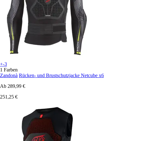
+-3
1 Farben
Zandonà
Rücken- und Brustschutzjacke Netcube x6
Ab
289,99 €
251,25 €