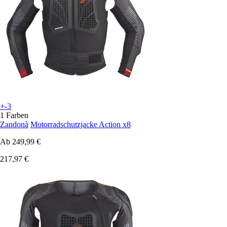
+-3
1 Farben
Zandonà
Motorradschutzjacke Action x8
Ab
249,99 €
217,97 €