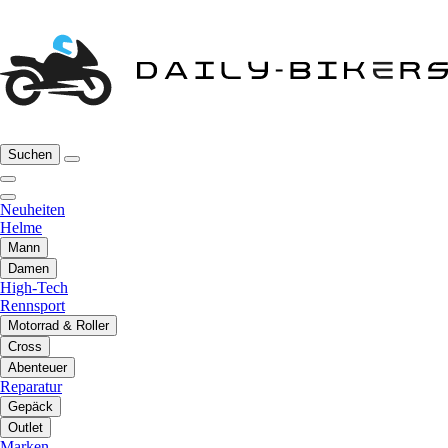
Suchen
Neuheiten
Helme
Mann
Damen
High-Tech
Rennsport
Motorrad & Roller
Cross
Abenteuer
Reparatur
Gepäck
Outlet
Marken