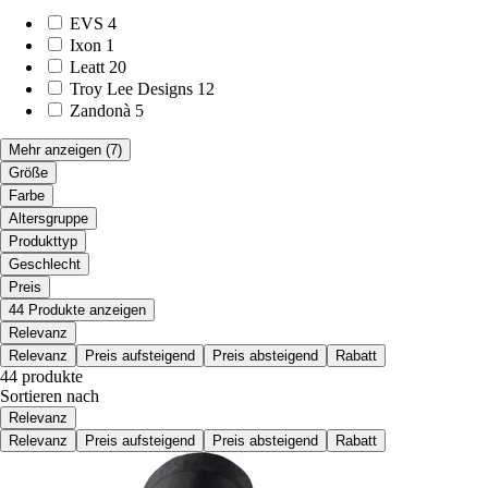
EVS
4
Ixon
1
Leatt
20
Troy Lee Designs
12
Zandonà
5
Mehr anzeigen
(7)
Größe
Farbe
Altersgruppe
Produkttyp
Geschlecht
Preis
44 Produkte anzeigen
Relevanz
Relevanz
Preis aufsteigend
Preis absteigend
Rabatt
44 produkte
Sortieren nach
Relevanz
Relevanz
Preis aufsteigend
Preis absteigend
Rabatt