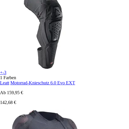
+-3
1 Farben
Leatt
Motorrad-Knieschutz 6.0 Evo EXT
Ab
159,95 €
142,68 €