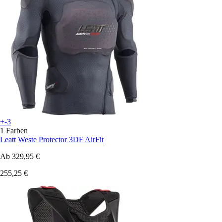
+-3
1 Farben
Leatt
Weste Protector 3DF AirFit
Ab
329,95 €
255,25 €